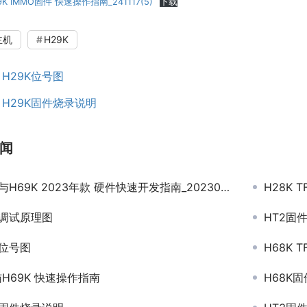
K IMMO固件 快速操作指南_241117(5)
下载
主机
H29K
：
H29K位号图
：
H29K固件烧录说明
闻
与H69K 2023年款 硬件快速开发指南_20230912
H28K
K调试原理图
HT2固
K位号图
H68K
H69K 快速操作指南
H68K